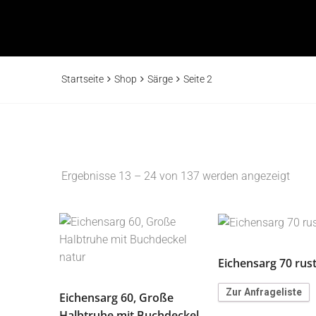
Startseite
Shop
Särge
Seite 2
Ergebnisse 13 – 24 von 137 werden angezeigt
Eichensarg 70 rust
Zur Anfrageliste
Eichensarg 60, Große
Halbtruhe mit Buchdeckel