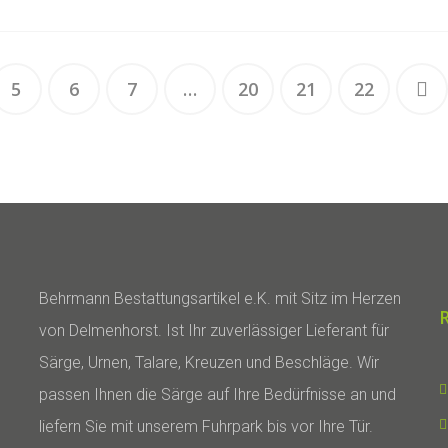
5
6
7
…
20
21
22
Behrmann Bestattungsartikel e.K. mit Sitz im Herzen
von Delmenhorst. Ist Ihr zuverlässiger Lieferant für
Särge, Urnen, Talare, Kreuzen und Beschläge. Wir
passen Ihnen die Särge auf Ihre Bedürfnisse an und
liefern Sie mit unserem Fuhrpark bis vor Ihre Tür.