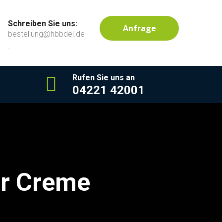
Schreiben Sie uns:
Anfrage
bestellung@hbbdel.de
.
Rufen Sie uns an
04221 42001
er Creme