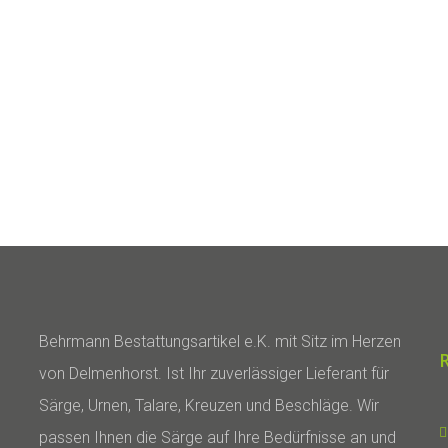
Behrmann Bestattungsartikel e.K. mit Sitz im Herzen
von Delmenhorst. Ist Ihr zuverlässiger Lieferant für
Särge, Urnen, Talare, Kreuzen und Beschläge. Wir
passen Ihnen die Särge auf Ihre Bedürfnisse an und