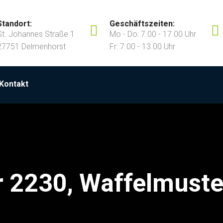
Standort:
Geschäftszeiten:
St. Johannes Straße 1
Mo - Do: 7.00 - 17.00 Uhr
27751 Delmenhorst
Fr: 7.00 - 13.00 Uhr
Kontakt
r 2230, Waffelmust