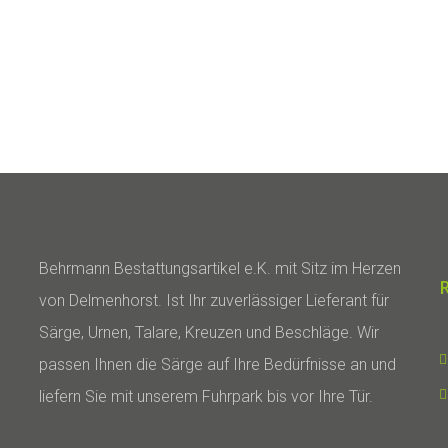
Behrmann Bestattungsartikel e.K. mit Sitz im Herzen
von Delmenhorst. Ist Ihr zuverlässiger Lieferant für
Särge, Urnen, Talare, Kreuzen und Beschläge. Wir
passen Ihnen die Särge auf Ihre Bedürfnisse an und
liefern Sie mit unserem Fuhrpark bis vor Ihre Tür.