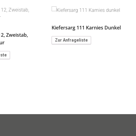
Kiefersarg 111 Karnies Dunkel
12, Zweistab,
K
Zur Anfrageliste
tur
S
iste