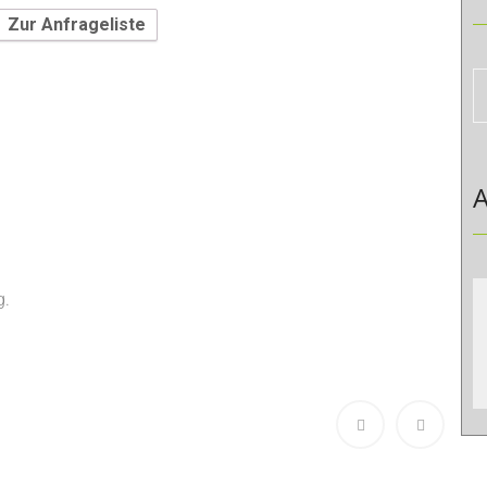
Zur Anfrageliste
A
g.