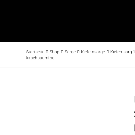
Startseite
Shop
Särge
Kiefernsärge
Kiefernsarg 
kirschbaumfbg.