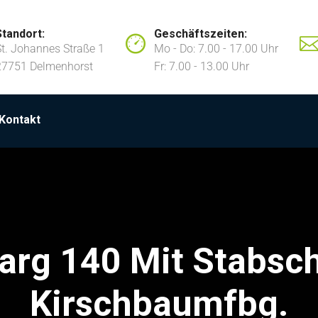
Standort:
Geschäftszeiten:
St. Johannes Straße 1
Mo - Do: 7.00 - 17.00 Uhr
27751 Delmenhorst
Fr: 7.00 - 13.00 Uhr
Kontakt
arg 140 Mit Stabsc
Kirschbaumfbg.