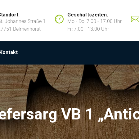
Standort:
Geschäftszeiten:
St. Johannes Straße 1
Mo - Do: 7.00 - 17.00 Uhr
27751 Delmenhorst
Fr: 7.00 - 13.00 Uhr
Kontakt
efersarg VB 1 „anti