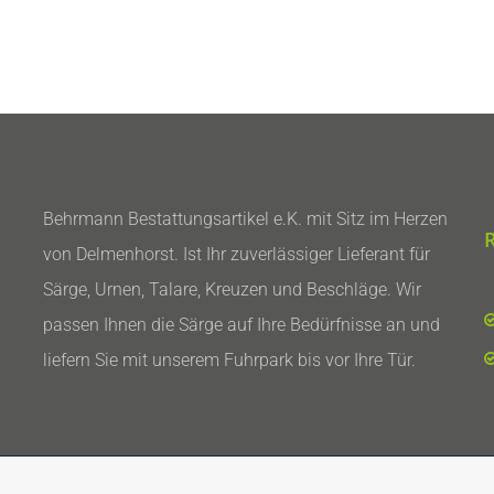
Behrmann Bestattungsartikel e.K. mit Sitz im Herzen
von Delmenhorst. Ist Ihr zuverlässiger Lieferant für
Särge, Urnen, Talare, Kreuzen und Beschläge. Wir
passen Ihnen die Särge auf Ihre Bedürfnisse an und
liefern Sie mit unserem Fuhrpark bis vor Ihre Tür.