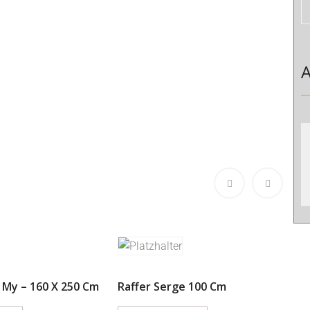
A
 My – 160 X 250 Cm
Raffer Serge 100 Cm
F