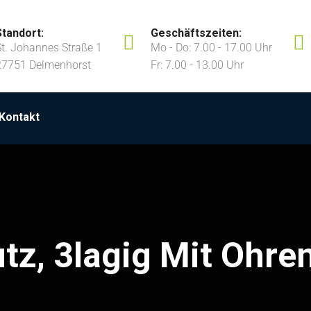
Standort:
Geschäftszeiten:
St. Johannes Straße 1
Mo - Do: 7.00 - 17.00 Uhr
27751 Delmenhorst
Fr: 7.00 - 13.00 Uhr
Kontakt
z, 3lagig Mit Ohre