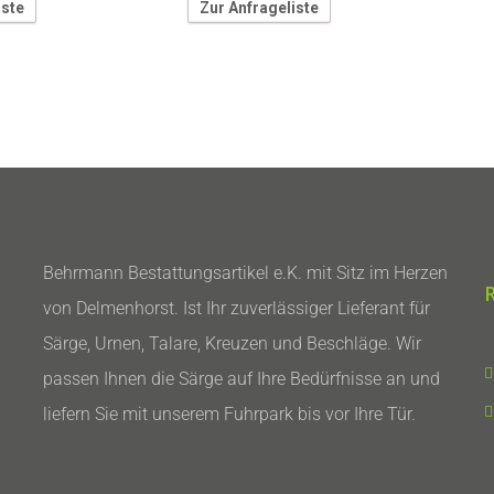
iste
Zur Anfrageliste
Behrmann Bestattungsartikel e.K. mit Sitz im Herzen
von Delmenhorst. Ist Ihr zuverlässiger Lieferant für
Särge, Urnen, Talare, Kreuzen und Beschläge. Wir
passen Ihnen die Särge auf Ihre Bedürfnisse an und
liefern Sie mit unserem Fuhrpark bis vor Ihre Tür.