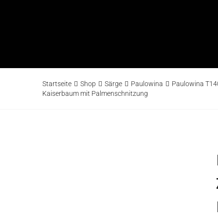
Startseite
Shop
Särge
Paulowina
Paulowina T140
Kaiserbaum mit Palmenschnitzung