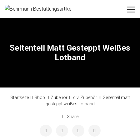
Seitenteil Matt Gesteppt Weißes
Lotband
Startseite
Shop
Zubehör
div. Zubehör
Seitenteil matt
gesteppt weißes Lotband
Share