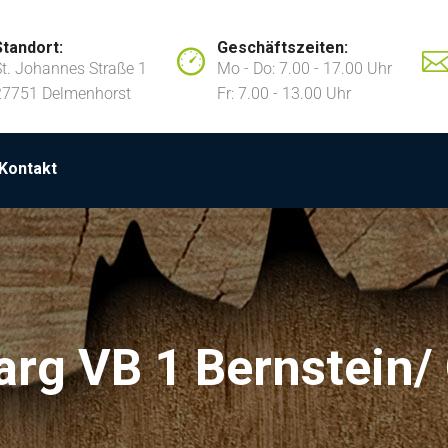
Standort:
Geschäftszeiten:
St. Johannes Straße 1
Mo - Do: 7.00 - 17.00 Uhr
27751 Delmenhorst
Fr: 7.00 - 13.00 Uhr
Kontakt
arg VB 1 Bernstein