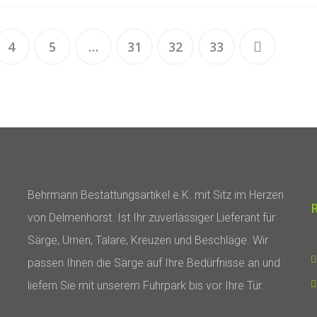
4
5
…
31
32
33
Behrmann Bestattungsartikel e.K. mit Sitz im Herzen
von Delmenhorst. Ist Ihr zuverlässiger Lieferant für
Särge, Urnen, Talare, Kreuzen und Beschläge. Wir
passen Ihnen die Särge auf Ihre Bedürfnisse an und
liefern Sie mit unserem Fuhrpark bis vor Ihre Tür.