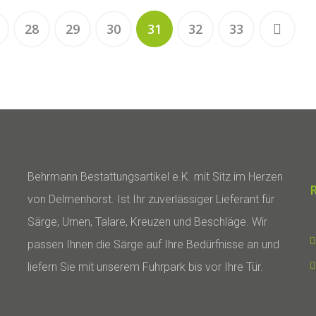
28
29
30
31
32
33
Behrmann Bestattungsartikel e.K. mit Sitz im Herzen
von Delmenhorst. Ist Ihr zuverlässiger Lieferant für
Särge, Urnen, Talare, Kreuzen und Beschläge. Wir
passen Ihnen die Särge auf Ihre Bedürfnisse an und
liefern Sie mit unserem Fuhrpark bis vor Ihre Tür.