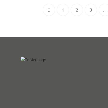
1
2
3
…